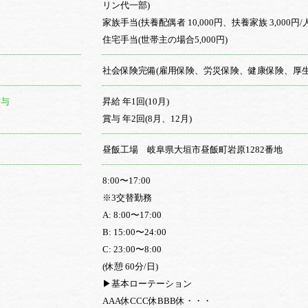
リン代一部)
家族手当(扶養配偶者 10,000円、扶養家族 3,000円/人
住宅手当(世帯主の場合5,000円)
社会保険完備(雇用保険、労災保険、健康保険、厚生
賞与
昇給 年1回(10月)
賞与 年2回(8月、12月)
昼飯工場 岐阜県大垣市昼飯町岩原1282番地
間
8:00〜17:00
※3交替勤務
A: 8:00〜17:00
B: 15:00〜24:00
C: 23:00〜8:00
(休憩 60分/日)
▶︎基本ローテーション
AAA休CCC休BBB休・・・