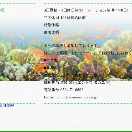
休暇
3日勤務・1日休日制(ローテーション制|月7〜8日)
年間休日:108日有給休暇
特別休暇
慶弔休暇
下記の職種も募集しております。
詳しくは電話、またはメールにてお気軽にお訪ねく
■営業職
■事務職
▼お気軽にお問い合わせくださいませ。
採用担当 遠藤 隆行(エンドウ タカユキ)
電話番号:0584-71-0802
E-mail:
t.endo@maruai-lime.co.jp