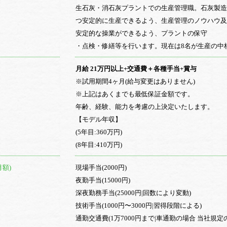
生石灰・消石灰プラントでの生産管理職。石灰製造
つ安定的に生産できるよう、生産管理のノウハウ及
安定的な操業ができるよう、プラントの保守
・点検・修繕等を行います。現在は8名が生産の中
月給 21万円以上+交通費＋各種手当+賞与
※試用期間4ヶ月(給与変更はありません)
※上記はあくまでも最低保証金額です。
年齢、経験、能力を考慮の上決定いたします。
【モデル年収】
(5年目:360万円)
(8年目:410万円)
月額)
現場手当(2000円)
夜勤手当(15000円)
深夜勤務手当(25000円|回数により変動)
技術手当(1000円〜3000円|習得段階による)
通勤交通費(1万7000円まで|車通勤の場合 当社