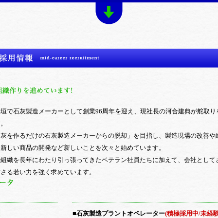
大垣で石灰製造メーカーとして創業96周年を迎え、現社長の河合建典が舵取り
す。
石灰を作るだけの石灰製造メーカーからの脱却」を目指し、製造現場の改善や
た新しい商品の開発など新しいことを次々と始めています。
で組織を長年にわたり引っ張ってきたベテラン社員たちに加えて、会社として
ださる若い力を強く求めています。
種
■石灰製造プラントオペレーター
(積極採用中/未経験