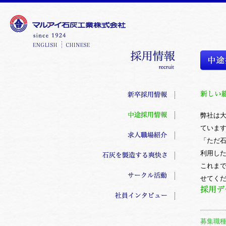
弊社は
ていま
「ただ
利用し
これま
せてく
募集職