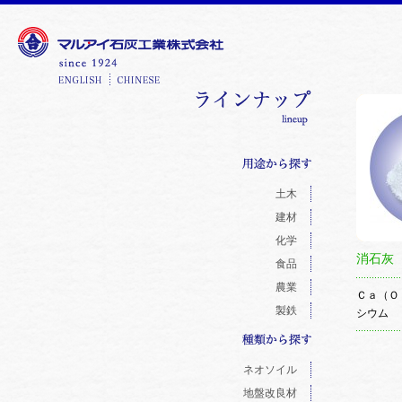
土木
建材
化学
消石灰
食品
農業
Ｃａ（Ｏ
製鉄
シウム
ネオソイル
地盤改良材