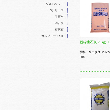
ゾルバリット
Sシリーズ
生石灰
消石灰
石灰石
カルブリードSⅡ
粉砕生石灰 20kg(JA
肥料・酸土改良 アル
90%