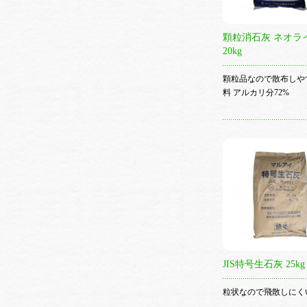
顆粒消石灰 ネオラ
20kg
顆粒品なので散布しや
料 アルカリ分72%
JIS特号生石灰 25kg
粒状なので飛散しにく