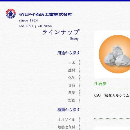
土木
建材
化学
生石灰
食品
農業
CaO （酸化カルシウム
製鉄
ネオソイル
地盤改良材